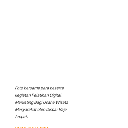
Foto bersama para peserta 
kegiatan Pelatihan Digital 
Marketing Bagi Usaha Wisata 
Masyarakat oleh Dispar Raja 
Ampat.