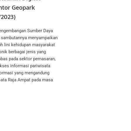
ntor Geopark 
/2023)
 Pengembangan Sumber Daya 
m sambutannya menyampaikan 
h lini kehidupan masyarakat 
nik berbagai jenis yang 
mbas pada sektor pemasaran, 
kses informasi pariwisata 
formasi yang mengandung 
sata Raja Ampat pada masa 