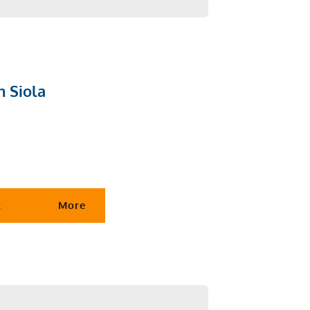
 Siola
t
More