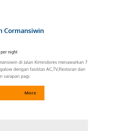
n Cormansiwin
per night
ansiwin di Jalan Kimindores menawarkan 7 
alow dengan fasilitas AC,TV,Restoran dan 
n sarapan pagi. 
t
More