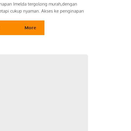
apan Imelda tergolong murah,dengan 
,tetapi cukup nyaman. Akses ke penginapan
t
More